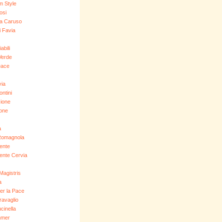
 Style
osi
a Caruso
 Favia
abili
Verde
eace
via
ontini
ione
ione
a
Romagnola
ente
ente Cervia
Magistris
a
er la Pace
ravaglio
cinella
mer