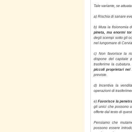
Tale variante, se attuata
a) Rischia di sanare eve
b) Muta la fisionomia de
pineta, ma enormi tor
degli scempi sotto gli oc
nel lungomare di Cervia
c) Non favorisce la ri
dispone del capitale p
trasferirne la cubatura. 
piccoli proprietari nel
previste.
d) Incentiva la vendit
operazioni di trasferim
e)
Favorisce la penetra
gli unici che possono u
offerte dal testo di ques
Pensiamo che mutamenti
possono essere introdo