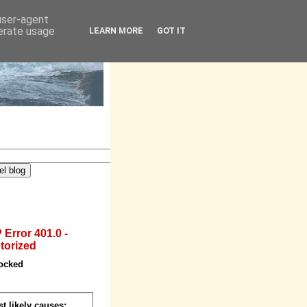
 user-agent
nerate usage
LEARN MORE
GOT IT