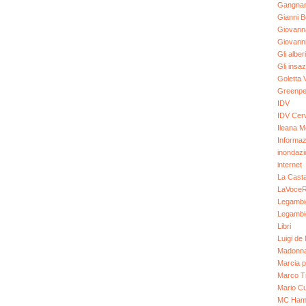
Gangnam
Gianni B
Giovann
Giovanni
Gli alberi
Gli insazi
Goletta 
Greenp
IDV
IDV Cer
Ileana M
Informaz
inondaz
internet
La Cast
LaVoce
Legambi
Legambi
Libri
Luigi de 
Madonn
Marcia p
Marco T
Mario Cu
MC Ham