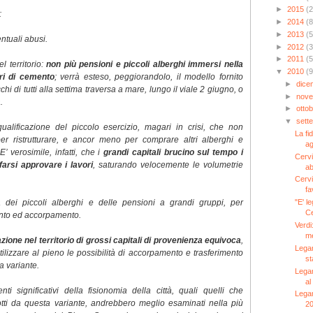
►
2015
(2
:
►
2014
(8
►
2013
(5
ntuali abusi.
►
2012
(3
►
2011
(5
l territorio:
non più pensioni e piccoli alberghi immersi nella
▼
2010
(9
ri di cemento
; verrà esteso, peggiorandolo, il modello fornito
►
dic
chi di tutti alla settima traversa a mare, lungo il viale 2 giugno, o
►
nov
.
►
otto
▼
sett
qualificazione del piccolo esercizio, magari in crisi, che non
La fi
er ristrutturare, e ancor meno per comprare altri alberghi e
ag
E’ verosimile, infatti, che i
grandi capitali brucino sul tempo i
Cervi
 farsi approvare i lavori
, saturando velocemente le volumetrie
ab
Cervi
fa
a dei piccoli alberghi e delle pensioni a grandi gruppi, per
"E' le
Ce
ento ed accorpamento.
Verdi
me
zione nel territorio di grossi capitali di provenienza equivoca
,
Legam
tilizzare al pieno le possibilità di accorpamento e trasferimento
st
ta variante.
Legam
al
 significativi della fisionomia della città, quali quelli che
Legam
tti da questa variante, andrebbero meglio esaminati nella più
2