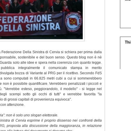
a Federazione Della Sinistra di Cervia si schiera per prima dalla
esponsabile, sostenibile e del buon senso. Questo blog non è nè
a. Guarda solo alle idee e spera nella coerenza con quanto legge.
pubblica integralmente il comunicato stampa in merito
divulgata bozza di Variante al PRG per il ricettivo. Secondo FdS
ria sono computati in 66.825 metri cubi a cui si sommerebbero
 non è possibile quantificare. Verrebbero penalizzati i piccoli e
ù. "Verrebbe esteso, peggiorandolo, il modello" - si legge nel
degli scempi sotto gli occhi di tutti" e verrebbe favorita "la
rio di grossi capitali di provenienza equivoca".
con attenzione.
”: non è solo uno slogan elettorale.
nistra di Cervia esprime il proprio dissenso nei confronti della
RG, proposta alla discussione della maggioranza, in relazione