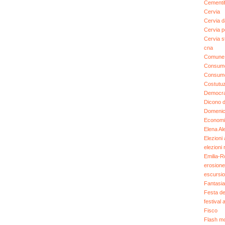
Cementif
Cervia
Cervia 
Cervia po
Cervia st
cna
Comune 
Consumo 
Consumo
Costutu
Democraz
Dicono de
Domenic
Economi
Elena Al
Elezioni
elezioni r
Emilia-
erosione
escursio
Fantasia
Festa de
festival 
Fisco
Flash m