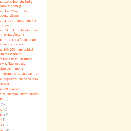
: ozono fuori dai limiti,
pello ai consigl...
a: Hotel Mare e Pineta,
ogetto Lissoni
a: la politica della modestia
ncompresa
a: PDL e Lega Nord contro
ennesima Variante
ni: "Che cosa è accaduto
lle menti dei nost...
a: 100.000 metri cubi di
mento in arrivo?
azione della Sinistra di
rvia: "La nostra i...
bbre del mattone
ca: omicidio sindaco Vassallo
: depositati i fascicoli della
tizione
a: occhi aperti!
 di uno speculatore edilizio
sto
(3)
o
(5)
no
(6)
gio
(2)
le
(6)
zo
(13)
raio
(4)