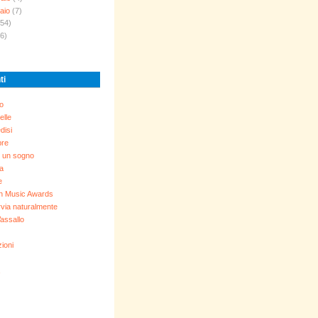
aio
(7)
154)
6)
ti
o
elle
disi
bre
 un sogno
ia
e
n Music Awards
via naturalmente
assallo
ioni