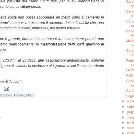
ale prevista del Piano Strutturale, per la cui elaborazione ci
Cervia
ap
ronto con la cittadinanza.
Cervi
pr
ostra costa non possa sopportare un metro cubo di cemento in
Cervi
azione” non possa trascurare il recupero dei molti edifici che, una
i
trollo ha lasciato, inutilizzati, nel nostro territorio.
Cervi
l'
ne è grande, faremo tutto quanto è in nostro potere perché non
Monti
amo realisticamente; la
trasformazione della città giardino in
ne
tano
.
Cervi
ce
i cittadini, al Sindaco, alle associazioni ambientaliste, affinché
Feder
Ce
lgano ai cittadini la ricchezza più grande di cui il nostro territorio
La fe
Polli
Cervia
ra di Cervia"
pe
Cervi
icazione
,
Cervia politica
Sogno
►
ago
►
lugli
►
giug
►
mag
:
►
apri
►
mar
►
febb