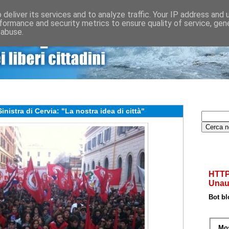
deliver its services and to analyze traffic. Your IP address and
formance and security metrics to ensure quality of service, ge
 abuse.
CONTATTA
SOSTIENI
STORIA
ISCRIVITI
inistra di Cervia: "La nostra idea di città"