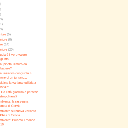
)
)
)
3)
1)
3)
embre
(5)
embre
(8)
bre
(14)
embre
(20)
ducia è il vero valore
giunto
a: pineta, il muro da
battere?
a: inziativa congiunta a
vore di un turismo...
gittima la variante edilizia a
rvia?"
: Da città-giardino a periferia
tropolitana?
biente: la rassegna
ampa di Cervia
biente su nuova variante
 PRG di Cervia
biente: Puliamo il mondo
010