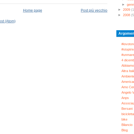
►
genn
►
2009
(
Home page
Post più vecchio
►
2008
(5
st (Atom)
Argomen
#iovoton
#stoptriv
#unmare
4 dicem
Abbiamo
Altra Ital
Ambient
America
Amo Cer
Angelo V
Anps
Associaz
Bersani
bicicletta
bike
Bilancio
Blog