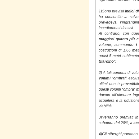
agli edifici “ricettivi”.
1)Sono previsti
indici d
ha consentito la salva
prevedeva l’ingrandi
insediamenti ricettivi.
Al contrario, con que
maggiori quanto più c
volume, sommando
i
costruzioni di 1,66 met
quasi 5 metri cubi/met
Giardino”.
2) A tali aumenti di vol
volumi “ombra”
, esclu
ultimi non è prevedibi
questi volumi “ombra” me
dovuto all’ulteriore i
acquifera e la riduzion
viabilità.
3)Verranno premiati in
cubatura del 20%,
a sca
4)Gli alberghi potranno