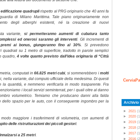
 In base alla lettura del documento si desume che:
i edificazione quadrupli
rispetto al PRG originario che 40 anni fa
guardia di Milano Marittima. Tale piano originariamente non
mento degli alberghi esistenti, né la creazione di nuovi
sta variante,
si permetteranno aumenti di cubatura tanto
omplessi ed onerosi saranno gli interventi
. Gli incrementi di
 premi ai bonus, giungeranno fino al 30%
. Si prevedono
ri quadrati su 1 metro di superficie, tradotto in parole semplici
ro quadro,
4 volte quanto previsto dall’idea originaria di “Città
umetria, computati in
66.825 metri cubi
, si sommerebbero i
molti
si, nella variante, dal computo ufficiale della medesima. Di questi
CerviaPa
le la quantità, e nemmeno verificarla in modo trasparente. Fra
nzioniamo i locali servizi seminterrati, per i quali oltre al danno
ngombro volumetrico. Temiamo che producano danni alla falda
e dello spazio per le auto, con il conseguente ingombro per la
Archivio
►
2021
(1
►
2020
(1
 modo maggiore i trasferimenti di volumetria, con aumenti di
►
2019
(1
pito delle ristrutturazioni dei piccoli gestori
.
►
2018
(2
►
2017
(1
innalzarsi a 25 metri
.
►
2016
(2