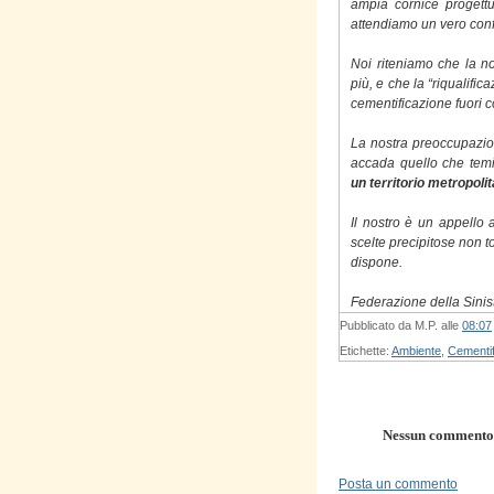
ampia cornice progettu
attendiamo un vero conf
Noi riteniamo che la n
più, e che la “riqualific
cementificazione fuori con
La nostra preoccupazio
accada quello che temi
un territorio metropoli
Il nostro è un appello a
scelte precipitose non to
dispone.
Federazione della Sinist
Pubblicato da
M.P.
alle
08:07
Etichette:
Ambiente
,
Cementif
Nessun commento
Posta un commento