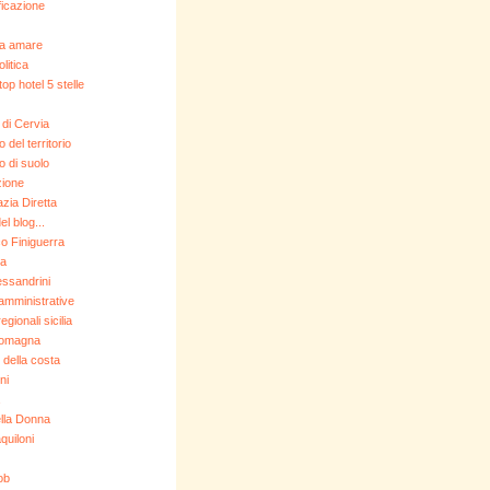
icazione
da amare
litica
op hotel 5 stelle
di Cervia
del territorio
 di suolo
zione
ia Diretta
l blog...
o Finiguerra
a
essandrini
 amministrative
egionali sicilia
Romagna
 della costa
ni
lla Donna
aquiloni
ob