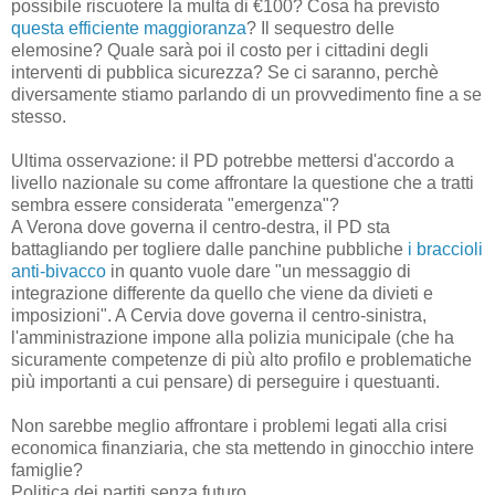
possibile riscuotere la multa di €100? Cosa ha previsto
questa efficiente maggioranza
? Il sequestro delle
elemosine? Quale sarà poi il costo per i cittadini degli
interventi di pubblica sicurezza? Se ci saranno, perchè
diversamente stiamo parlando di un provvedimento fine a se
stesso.
Ultima osservazione: il PD potrebbe mettersi d'accordo a
livello nazionale su come affrontare la questione che a tratti
sembra essere considerata "emergenza"?
A Verona dove governa il centro-destra, il PD sta
battagliando per togliere dalle panchine pubbliche
i braccioli
anti-bivacco
in quanto vuole dare "un messaggio di
integrazione differente da quello che viene da divieti e
imposizioni". A Cervia dove governa il centro-sinistra,
l'amministrazione impone alla polizia municipale (che ha
sicuramente competenze di più alto profilo e problematiche
più importanti a cui pensare) di perseguire i questuanti.
Non sarebbe meglio affrontare i problemi legati alla crisi
economica finanziaria, che sta mettendo in ginocchio intere
famiglie?
Politica dei partiti senza futuro.