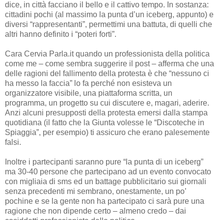
dice, in città facciano il bello e il cattivo tempo. In sostanza:
cittadini pochi (al massimo la punta d’un iceberg, appunto) e
diversi “rappresentanti”, permettimi una battuta, di quelli che
altri hanno definito i “poteri forti”.
Cara Cervia Parla.it quando un professionista della politica
come me – come sembra suggerire il post – afferma che una
delle ragioni del fallimento della protesta è che “nessuno ci
ha messo la faccia” lo fa perché non esisteva un
organizzatore visibile, una piattaforma scritta, un
programma, un progetto su cui discutere e, magari, aderire.
Anzi alcuni presupposti della protesta emersi dalla stampa
quotidiana (il fatto che la Giunta volesse le “Discoteche in
Spiaggia”, per esempio) ti assicuro che erano palesemente
falsi.
Inoltre i partecipanti saranno pure “la punta di un iceberg”
ma 30-40 persone che partecipano ad un evento convocato
con migliaia di sms ed un battage pubblicitario sui giornali
senza precedenti mi sembrano, onestamente, un po’
pochine e se la gente non ha partecipato ci sarà pure una
ragione che non dipende certo – almeno credo – dai