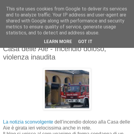
This site uses cookies from Google to deliver its services
and to analyze traffic. Your IP address and user-agent are
shared with Google along with performance and security
metrics to ensure quality of service, generate usage
statistics, and to detect and address abuse.
LEARN MORE
GOT IT
venerdì 27 marzo 2009
Casa delle Aie - Incendio doloso,
violenza inaudita
La notizia sconvolgente
dell'incendio doloso alla Casa delle
Aie è girata ieri velocissima anche in rete.
Il blog si unisce al coro unanime di ferma condanna di un