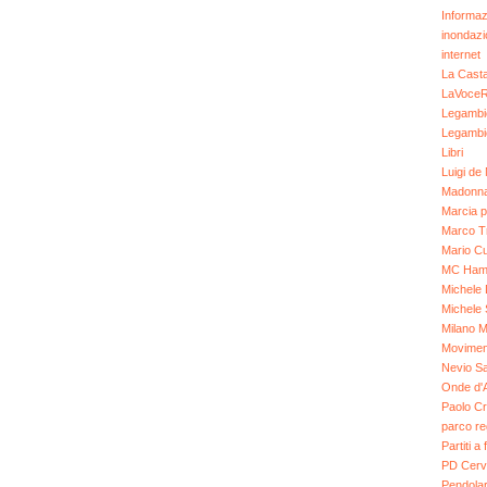
Informaz
inondaz
internet
La Cast
LaVoce
Legambi
Legambi
Libri
Luigi de 
Madonn
Marcia p
Marco T
Mario Cu
MC Ham
Michele 
Michele 
Milano M
Moviment
Nevio Sa
Onde d'
Paolo Cr
parco re
Partiti a
PD Cerv
Pendolar