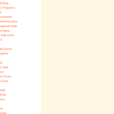
l blog...
o Finiguerra
a
essandrini
 amministrative
egionali sicilia
Romagna
 della costa
ni
lla Donna
aquiloni
ob
 Style
osi
a Caruso
 Favia
abili
Verde
eace
via
ontini