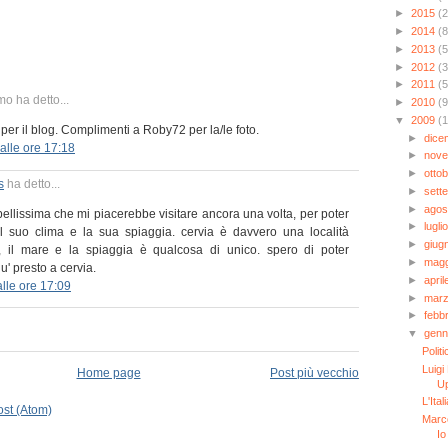
►
2015
(2
►
2014
(8
►
2013
(5
►
2012
(3
►
2011
(5
o ha detto...
►
2010
(9
▼
2009
(
er il blog. Complimenti a Roby72 per la/le foto.
►
dic
alle ore 17:18
►
nov
►
otto
s
ha detto...
►
sett
►
ago
bellissima che mi piacerebbe visitare ancora una volta, per poter
►
lugli
l suo clima e la sua spiaggia. cervia è davvero una località
►
giug
ca, il mare e la spiaggia è qualcosa di unico. spero di poter
►
mag
iu' presto a cervia.
►
apri
lle ore 17:09
►
mar
►
febb
▼
genn
Politi
Luigi
Home page
Post più vecchio
Up
L'Ita
st (Atom)
Marco
Io