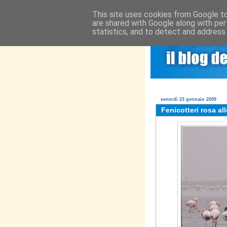
This site uses cookies from Google to 
are shared with Google along with per
statistics, and to detect and address
BLOG
INFO
venerdì 23 gennaio 2009
Fenicotteri rosa all