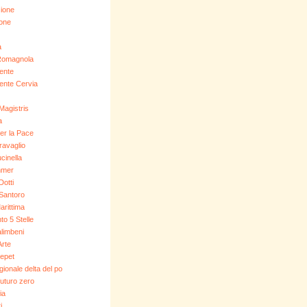
ione
ione
a
Romagnola
ente
ente Cervia
Magistris
a
er la Pace
ravaglio
cinella
mer
Dotti
Santoro
arittima
o 5 Stelle
limbeni
Arte
epet
gionale delta del po
 futuro zero
ia
i