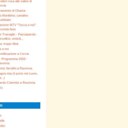
otteri rosa alle saline di
rvia
uramento di Obama
o Marittima: canalino
sabbiato
azione MTV "Tocca a noi":
conda fase
 Travaglio - Passaparola -
rsellino: omicid...
: troppi rifiuti
 a noi
tificazione a Cervia
 - Programma 2009 -
avenna
imo Serafini a Ravenna
na mia (ti porto nel cuore,
...)
ardo Colombo a Ravenna
6)
ti
o
elle
disi