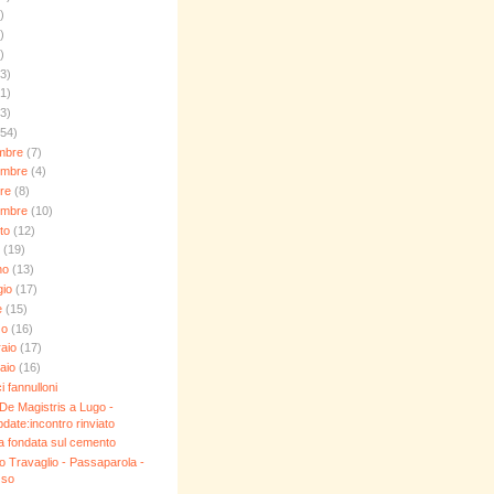
)
)
)
3)
1)
3)
154)
embre
(7)
embre
(4)
bre
(8)
embre
(10)
sto
(12)
o
(19)
no
(13)
gio
(17)
le
(15)
zo
(16)
raio
(17)
aio
(16)
ci fannulloni
 De Magistris a Lugo -
date:incontro rinviato
lia fondata sul cemento
 Travaglio - Passaparola -
 so