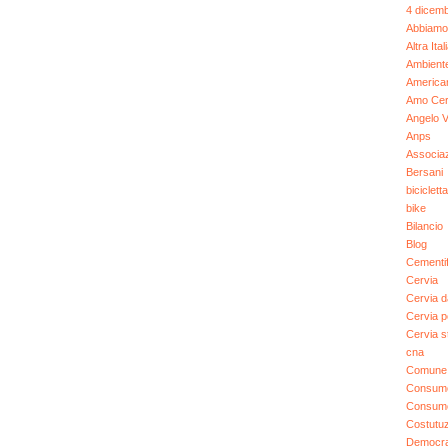
4 dicem
Abbiamo
Altra Ital
Ambient
America
Amo Cer
Angelo V
Anps
Associaz
Bersani
bicicletta
bike
Bilancio
Blog
Cementif
Cervia
Cervia 
Cervia po
Cervia st
cna
Comune 
Consumo 
Consumo
Costutu
Democraz