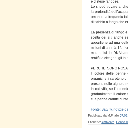
e distese fangose.
Lo si può trovare anche 
la profondità dell’acqua
umano ma frequenta talvo
di sabbia o fango che 
La presenza di fango e
scelta dei siti anche s
appartiene ad una delle
milioni di anni fa. I fen
ma analisi del DNA hanno
realtà le cicogne, gli ibi
PERCHE’ SONO ROSA
Il colore delle penne 
organiche: i carotenoid
presenti nelle alghe e ne
In cattività, se l’alim
gradualmente il colore e
e le penne cadute duran
Fonte: Sat8.tv, notizie 
Pubblicato da
M.P.
alle
07:02
Etichette:
Ambiente
,
Cervia 