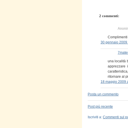
2 commenti:
Anonim
Complimenti p
30 gennaio 2009 
7mate
una località 
apprezzare i
caratteristi
ritornare al p
18 maggio 2009 a
Posta un commento
Post più recente
Iscriviti a:
Commenti sul po