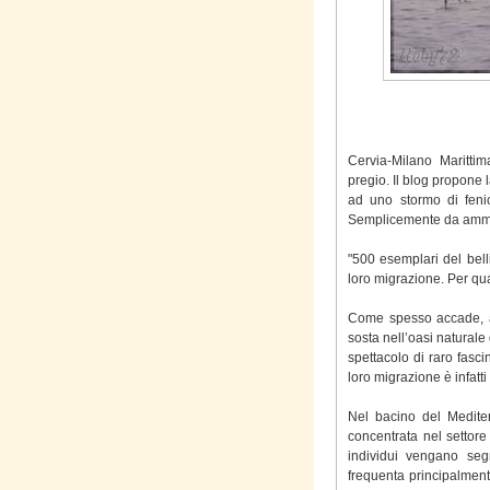
Cervia-Milano Marittim
pregio. Il blog propone l
ad uno stormo di fenic
Semplicemente da ammi
"500 esemplari del bell
loro migrazione. Per qua
Come spesso accade, an
sosta nell’oasi naturale 
spettacolo di raro fasci
loro migrazione è infatt
Nel bacino del Mediter
concentrata nel settore
individui vengano segn
frequenta principalmente