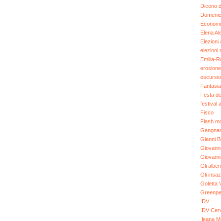
Dicono de
Domenic
Economi
Elena Al
Elezioni
elezioni r
Emilia-
erosione
escursio
Fantasia
Festa de
festival 
Fisco
Flash m
Gangnam
Gianni B
Giovann
Giovanni
Gli alberi
Gli insazi
Goletta 
Greenp
IDV
IDV Cer
Ileana M