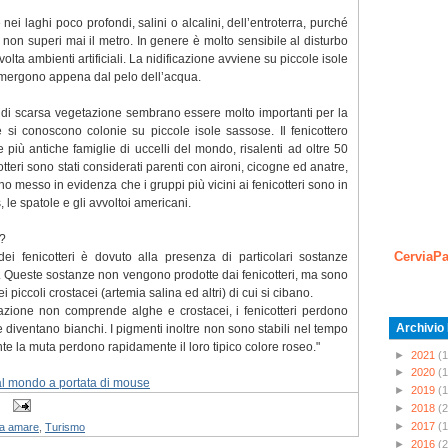
nei laghi poco profondi, salini o alcalini, dell’entroterra, purché
 non superi mai il metro. In genere è molto sensibile al disturbo
lta ambienti artificiali. La nidificazione avviene su piccole isole
emergono appena dal pelo dell’acqua.
 di scarsa vegetazione sembrano essere molto importanti per la
e si conoscono colonie su piccole isole sassose. Il fenicottero
 più antiche famiglie di uccelli del mondo, risalenti ad oltre 50
icotteri sono stati considerati parenti con aironi, cicogne ed anatre,
 messo in evidenza che i gruppi più vicini ai fenicotteri sono in
s, le spatole e gli avvoltoi americani.
?
CerviaPa
dei fenicotteri è dovuto alla presenza di particolari sostanze
i. Queste sostanze non vengono prodotte dai fenicotteri, ma sono
i piccoli crostacei (artemia salina ed altri) di cui si cibano.
entazione non comprende alghe e crostacei, i fenicotteri perdono
Archivio
 diventano bianchi. I pigmenti inoltre non sono stabili nel tempo
te la muta perdono rapidamente il loro tipico colore roseo."
►
2021
(1
►
2020
(1
dal mondo a portata di mouse
►
2019
(1
►
2018
(2
►
2017
(1
da amare
,
Turismo
►
2016
(2