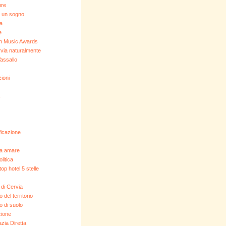
bre
 un sogno
ia
e
n Music Awards
via naturalmente
assallo
ioni
icazione
da amare
litica
op hotel 5 stelle
di Cervia
del territorio
 di suolo
zione
ia Diretta