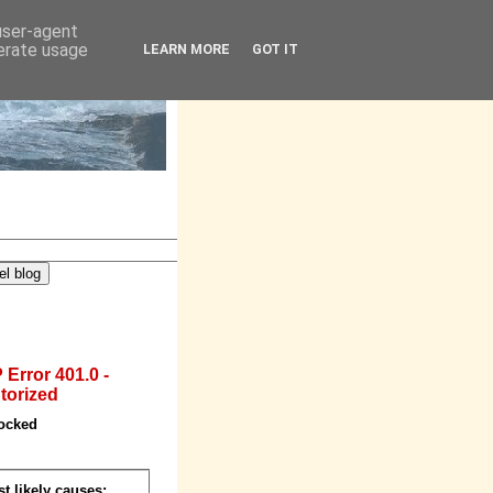
 user-agent
nerate usage
LEARN MORE
GOT IT