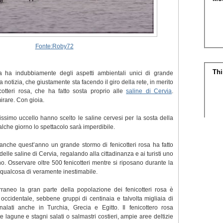
Fonte:Roby72
a ha indubbiamente degli aspetti ambientali unici di grande
a notizia, che giustamente sta facendo il giro della rete, in merito
otteri rosa, che ha fatto sosta proprio alle
saline di Cervia
.
rare. Con gioia.
issimo uccello hanno scelto le saline cervesi per la sosta della
lche giorno lo spettacolo sarà imperdibile.
che quest’anno un grande stormo di fenicotteri rosa ha fatto
delle saline di Cervia, regalando alla cittadinanza e ai turisti uno
no. Osservare oltre 500 fenicotteri mentre si riposano durante la
i qualcosa di veramente inestimabile.
raneo la gran parte della popolazione dei fenicotteri rosa è
 occidentale, sebbene gruppi di centinaia e talvolta migliaia di
alati anche in Turchia, Grecia e Egitto. Il fenicottero rosa
 lagune e stagni salati o salmastri costieri, ampie aree deltizie