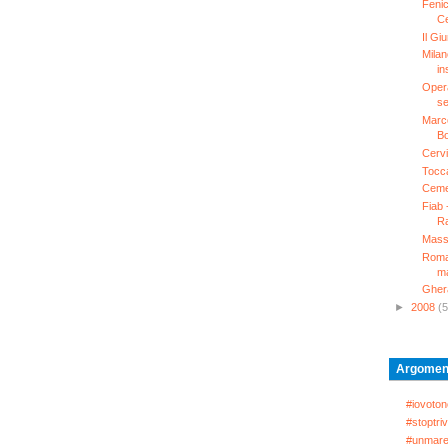
Fenic
Ce
Il Gi
Milan
in
Oper
se
Marco
Bo
Cervia
Tocca
Cemen
Fiab
R
Mass
Romag
ma
Gher
►
2008
(5
Argomen
#iovoton
#stoptriv
#unmare