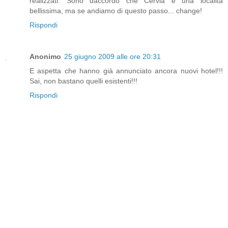
realizzati. Sono daccordo che Cervia è una località
bellissima, ma se andiamo di questo passo... change!
Rispondi
Anonimo
25 giugno 2009 alle ore 20:31
E aspetta che hanno già annunciato ancora nuovi hotel!!!
Sai, non bastano quelli esistenti!!!
Rispondi