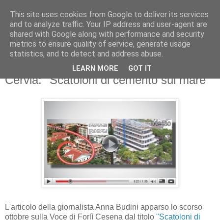
This site uses cookies from Google to deliver its services
and to analyze traffic. Your IP address and user-agent are
shared with Google along with performance and security
metrics to ensure quality of service, generate usage
statistics, and to detect and address abuse.
LEARN MORE
GOT IT
mercoledì 24 giugno 2009
Cervia: "Scatoloni di cemento sul mare"
L'articolo della giornalista Anna Budini apparso lo scorso
ottobre sulla Voce di Forlì Cesena dal titolo
"Scatoloni di