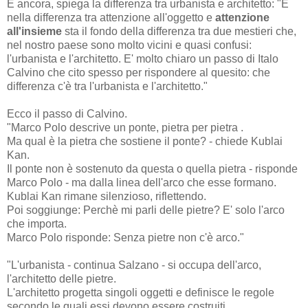
E ancora, spiega la differenza tra urbanista e architetto: "E
nella differenza tra attenzione all'oggetto e
attenzione
all'insieme
sta il fondo della differenza tra due mestieri che,
nel nostro paese sono molto vicini e quasi confusi:
l'urbanista e l'architetto. E' molto chiaro un passo di Italo
Calvino che cito spesso per rispondere al quesito: che
differenza c'è tra l'urbanista e l'architetto."
Ecco il passo di Calvino.
"Marco Polo descrive un ponte, pietra per pietra .
Ma qual è la pietra che sostiene il ponte? - chiede Kublai
Kan.
Il ponte non è sostenuto da questa o quella pietra - risponde
Marco Polo - ma dalla linea dell'arco che esse formano.
Kublai Kan rimane silenzioso, riflettendo.
Poi soggiunge: Perchè mi parli delle pietre? E' solo l'arco
che importa.
Marco Polo risponde: Senza pietre non c'è arco."
"L'urbanista - continua Salzano - si occupa dell'arco,
l'architetto delle pietre.
L'architetto progetta singoli oggetti e definisce le regole
secondo le quali essi devono essere costruiti.