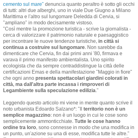
cemento sul mare"
denuncia quanto peraltro è sotto gli occhi
di tutti: altri due alberghi, uno in viale Due Giugno a Milano
Marittima e l'altro sul lungomare Deledda di Cervia, si
"ampliano" in modo decisamente vistoso.
"Così mentre la promozione turistica - scrive la giornalista -
cerca di valorizzare il patrimonio naturale e paesaggistico
per incontrare le nuove tendenze turistiche,
in città si
continua a costruire sul lungomare
. Non sarebbe da
dimenticare che Cervia, fin dai primi anni '80, firmava e
varava il primo manifesto ambientalista. Uno spirito
ecologista che da sempre contraddistingue la città delle
certificazioni Emas e della manifestazione "Maggio in fiore"
che ogni anno
presenta spettacolari giardini colorati in
città, ma dall'altra parte incassa i rimproveri di
Legambiente sulla speculazione edilizia
."
Leggendo questo articolo mi viene in mente quanto scrive il
noto urbanista Edoardo Salzano*: "Il
territorio non è un
semplice magazzino
: non è un luogo in cui le cose sono
semplicemente ammonticchiate.
Tutte le cose hanno
ordine tra loro
, sono connesse in modo che una modifica in
un punto, un'azione su una di esse, modifica tutte le altre."