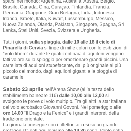
sparsi nel mondo: Argentina, Australia, Austria, Belgio,
Brasile, Canada, Cina, Curaçao, Finlandia, Francia,
Germania, Giappone, Gran Bretagna, India, Indonesia,
Irlanda, Israele, Italia, Kuwait, Lussemburgo, Messico,
Nuova Zelanda, Olanda, Pakistan, Singapore, Spagna, Sri
Lanka, Stati Uniti, Svezia, Svizzera e Ungheria.
Tutti i giorni,
sulla spiaggia, dalle 10 alle 18 il cielo di
Pinarella di Cervia
si tinge di mille colori con le esibizioni di
“Volo libero” durante le quali centinaia di aquiloni vengono
fatti volare sulla spiaggia per emozionare grandi piccini. Una
carrellata di aquiloni stupefacente, dal più originale al più
piccolo del mondo, dagli aquiloni giganti alla pioggia di
caramelle.
Sabato 23 aprile
nell’Arena Show (all’altezza dello
stabilimento balneare 116)
dalle 10,00 alle 12,00
si
svolgono le prove di volo multiplo. Tra gli altri la star italiana
del volo acrobatico Giovanni Govoni. Nel pomeriggio
alle
ore 14,00
“Il Drago e la Fenice” e i grandi Interpreti della
tradizione orientale.
La giornata prosegue con i riflettori accesi su un grande
protagonista dell’aquilonismo
alle 14,30
per “Il Vento della