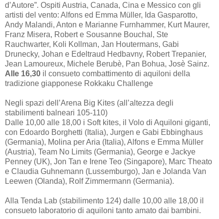
d’Autore”. Ospiti Austria, Canada, Cina e Messico con gli
artisti del vento: Alfons ed Emma Müller, Ida Gasparotto,
Andy Malandi, Anton e Marianne Furnhammer, Kurt Maurer,
Franz Misera, Robert e Sousanne Bouchal, Ste
Rauchwarter, Koli Kollman, Jan Houtermans, Gabi
Drunecky, Johan e Edeltraud Hedbavny, Robert Trepanier,
Jean Lamoureux, Michele Berubè, Pan Bohua, Josè Sainz.
Alle 16,30
il consueto combattimento di aquiloni della
tradizione giapponese Rokkaku Challenge
Negli spazi dell’Arena Big Kites (all’altezza degli
stabilimenti balneari 105-110)
Dalle 10,00 alle 18,00 i Soft kites, il Volo di Aquiloni giganti,
con Edoardo Borghetti (Italia), Jurgen e Gabi Ebbinghaus
(Germania), Molina per Aria (Italia), Alfons e Emma Müller
(Austria), Team No Limits (Germania), George e Jackye
Penney (UK), Jon Tan e Irene Teo (Singapore), Marc Theato
e Claudia Guhnemann (Lussemburgo), Jan e Jolanda Van
Leewen (Olanda), Rolf Zimmermann (Germania).
Alla Tenda Lab (stabilimento 124) dalle 10,00 alle 18,00 il
consueto laboratorio di aquiloni tanto amato dai bambini.